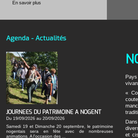
En savoir plus
propose tout un programme de visites riches en
découvertes ... patrimoine, ...
en savoir +
Agenda - Actualités
N
MUSEE DE LA COUTELLERIE
Pays 
"C'est un beau couteau... mais c'est un
vivan
Nogent ! " s'exclame le personnage de
Roubaud dans le film "La Bête Humaine" de
« Cou
Jean Renoir (1938). C'est ...
coute
En savoir plus
manch
JOURNEES DU PATRIMOINE A NOGENT
tradi
Du 19/09/2026 au 20/09/2026
Dans 
Samedi 19 et Dimanche 20 septembre, le patrimoine
diver
nogentais sera en fête avec de nombreuses
et ci
animations. A l'occasion des ...