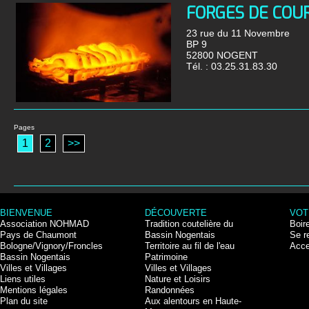
FORGES DE COU
23 rue du 11 Novembre
BP 9
52800 NOGENT
Tél. :
03.25.31.83.30
Pages
1
2
>>
BIENVENUE
DÉCOUVERTE
VOT
Association NOHMAD
Tradition coutelière du
Boir
Pays de Chaumont
Bassin Nogentais
Se r
Bologne/Vignory/Froncles
Territoire au fil de l'eau
Acce
Bassin Nogentais
Patrimoine
Villes et Villages
Villes et Villages
Liens utiles
Nature et Loisirs
Mentions légales
Randonnées
Plan du site
Aux alentours en Haute-