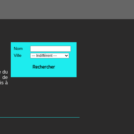
Nom
Ville
Rechercher
e du
, de
is à