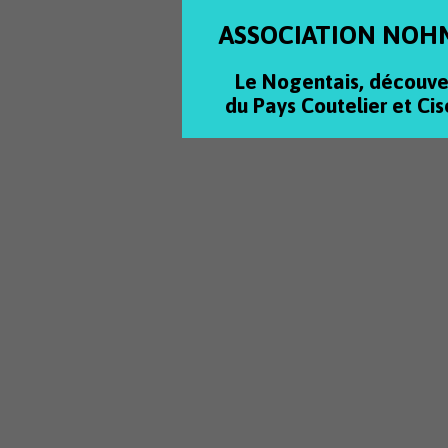
ASSOCIATION NOH
Le Nogentais, découve
du Pays Coutelier et Cis