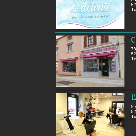
5
Té
C
78
5
Té
L
9 
5
Té