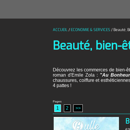
ACCUEIL
/
ECONOMIE & SERVICES
/
Beauté, B
Beauté, bien-êt
Découvrez les commerces de bien-êt
roman d'Emile Zola :
"Au Bonheur 
chaussures, coiffure et esthéticienne
4 pattes !
Pages
1
2
>>
B
63