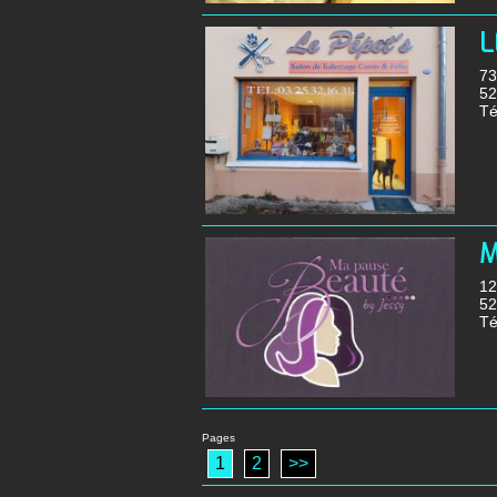
L
73
5
Té
M
12
5
Té
Pages
1
2
>>