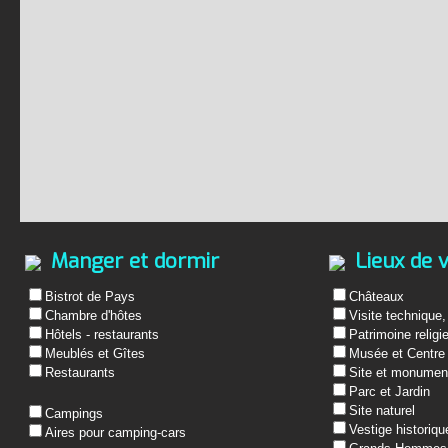
Manger et dormir
Lieux de v
Bistrot de Pays
Châteaux
Chambre d'hôtes
Visite technique,
Hôtels - restaurants
Patrimoine religi
Meublés et Gîtes
Musée et Centre 
Restaurants
Site et monument
Parc et Jardin
Site naturel
Campings
Vestige historiqu
Aires pour camping-cars