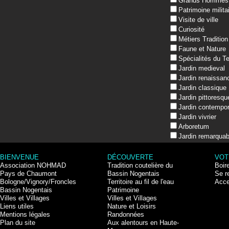
Grands Hommes
Patrimoine milita
Visite de ville
Curiosité
Métiers Tradition
Faune et Nature
Spécialités du Te
Jardin medieval
Jardin renaissan
Jardin classique
Jardin pittoresqu
Jardin contempor
Jardin vivrier
Arboretum
Jardin remarquab
BIENVENUE
DÉCOUVERTE
VOT
Association NOHMAD
Tradition coutelière du
Boir
Pays de Chaumont
Bassin Nogentais
Se r
Bologne/Vignory/Froncles
Territoire au fil de l'eau
Acce
Bassin Nogentais
Patrimoine
Villes et Villages
Villes et Villages
Liens utiles
Nature et Loisirs
Mentions légales
Randonnées
Plan du site
Aux alentours en Haute-