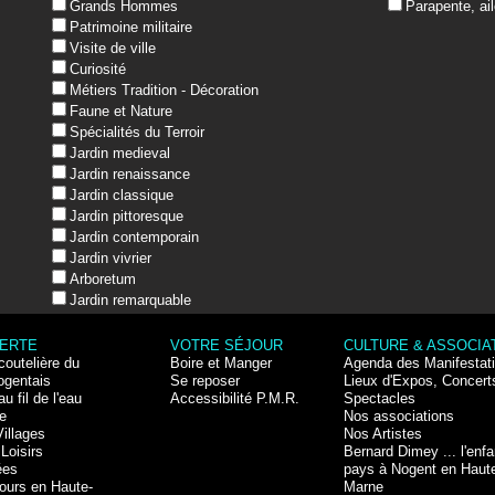
Grands Hommes
Parapente, ail
Patrimoine militaire
Visite de ville
Curiosité
Métiers Tradition - Décoration
Faune et Nature
Spécialités du Terroir
Jardin medieval
Jardin renaissance
Jardin classique
Jardin pittoresque
Jardin contemporain
Jardin vivrier
Arboretum
Jardin remarquable
ERTE
VOTRE SÉJOUR
CULTURE & ASSOCIA
coutelière du
Boire et Manger
Agenda des Manifestat
ogentais
Se reposer
Lieux d'Expos, Concert
au fil de l'eau
Accessibilité P.M.R.
Spectacles
e
Nos associations
Villages
Nos Artistes
Loisirs
Bernard Dimey ... l'enfa
ées
pays à Nogent en Haut
ours en Haute-
Marne