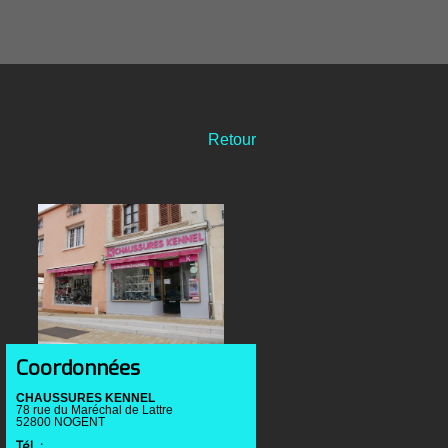
Retour
Coordonnées
CHAUSSURES KENNEL
78 rue du Maréchal de Lattre
52800 NOGENT
Tél. :