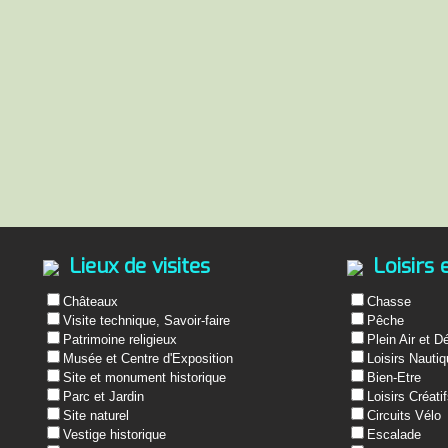
Lieux de visites
Loisirs 
Châteaux
Chasse
Visite technique, Savoir-faire
Pêche
Patrimoine religieux
Plein Air et D
Musée et Centre d'Exposition
Loisirs Nauti
Site et monument historique
Bien-Etre
Parc et Jardin
Loisirs Créati
Site naturel
Circuits Vélo
Vestige historique
Escalade