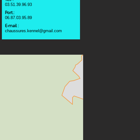
03.51.39.96.93
Port.:
06.87.03.95.89
E-mail :
chaussures.kennel@gmail.com