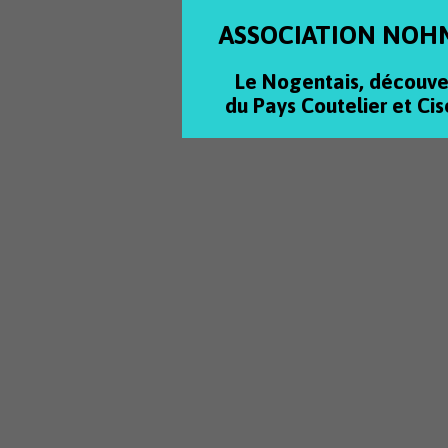
ASSOCIATION NOH
Le Nogentais, découve
du Pays Coutelier et Cis