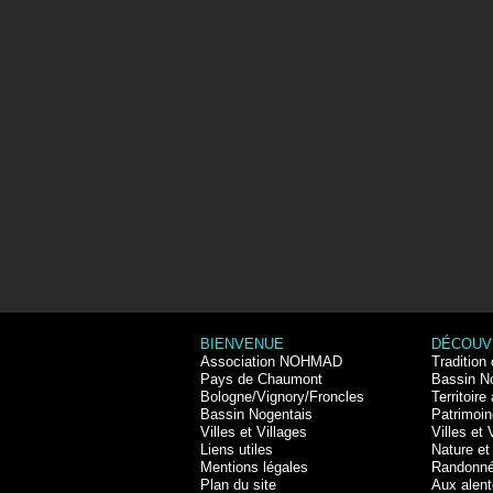
BIENVENUE
DÉCOUV
Association NOHMAD
Tradition 
Pays de Chaumont
Bassin N
Bologne/Vignory/Froncles
Territoire 
Bassin Nogentais
Patrimoin
Villes et Villages
Villes et 
Liens utiles
Nature et 
Mentions légales
Randonn
Plan du site
Aux alent