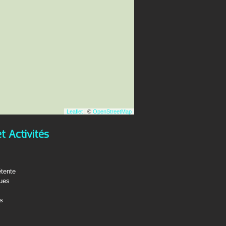
Leaflet
| ©
OpenStreetMap
et Activités
étente
ques
fs