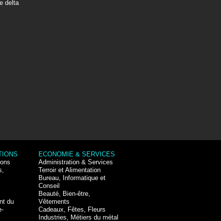
e delta
TIONS
ECONOMIE & SERVICES
ions
Administration & Services
s,
Terroir et Alimentation
Bureau, Informatique et
Conseil
Beauté, Bien-être,
nt du
Vêtements
e-
Cadeaux, Fêtes, Fleurs
Industries, Métiers du métal