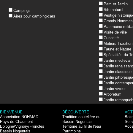
Parc et Jardin
Site naturel
Campings
Vestige historiqu
Aires pour camping-cars
Grands Hommes
Patrimoine milita
Visite de ville
Curiosité
Métiers Tradition
Faune et Nature
Spécialités du Te
Jardin medieval
Jardin renaissan
Jardin classique
Jardin pittoresqu
Jardin contempor
Jardin vivrier
Arboretum
Jardin remarquab
BIENVENUE
DÉCOUVERTE
VOT
Association NOHMAD
Tradition coutelière du
Boir
Pays de Chaumont
Bassin Nogentais
Se r
Bologne/Vignory/Froncles
Territoire au fil de l'eau
Acce
Bassin Nogentais
Patrimoine