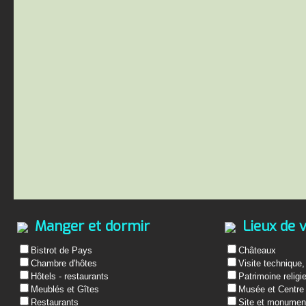
Manger et dormir
Lieux de v
Bistrot de Pays
Châteaux
Chambre d'hôtes
Visite technique,
Hôtels - restaurants
Patrimoine religi
Meublés et Gîtes
Musée et Centre 
Restaurants
Site et monument