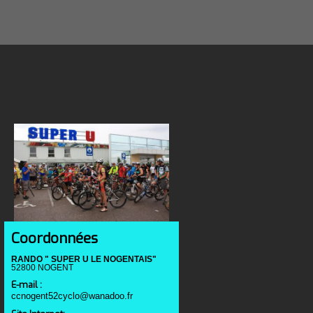
Coordonnées
RANDO " SUPER U LE NOGENTAIS"
52800 NOGENT
E-mail :
ccnogent52cyclo@wanadoo.fr