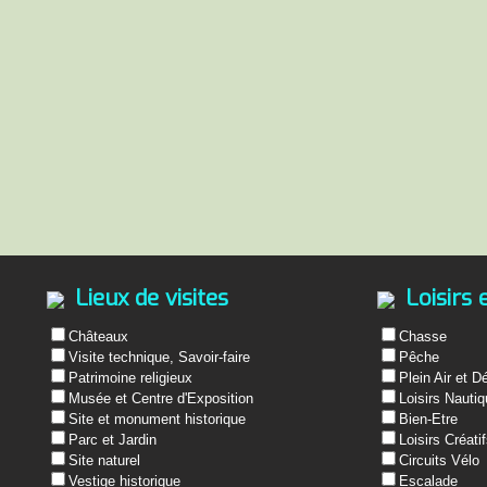
Lieux de visites
Loisirs 
Châteaux
Chasse
Visite technique, Savoir-faire
Pêche
Patrimoine religieux
Plein Air et D
Musée et Centre d'Exposition
Loisirs Nauti
Site et monument historique
Bien-Etre
Parc et Jardin
Loisirs Créati
Site naturel
Circuits Vélo
Vestige historique
Escalade