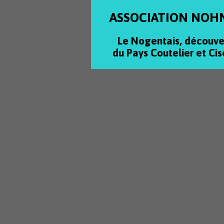
ASSOCIATION NOH
Le Nogentais, découve
du Pays Coutelier et Cis