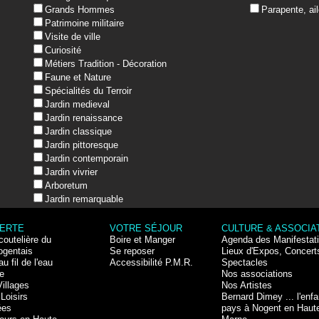
Grands Hommes
Parapente, ail
Patrimoine militaire
Visite de ville
Curiosité
Métiers Tradition - Décoration
Faune et Nature
Spécialités du Terroir
Jardin medieval
Jardin renaissance
Jardin classique
Jardin pittoresque
Jardin contemporain
Jardin vivrier
Arboretum
Jardin remarquable
ERTE
VOTRE SÉJOUR
CULTURE & ASSOCIA
coutelière du
Boire et Manger
Agenda des Manifestat
ogentais
Se reposer
Lieux d'Expos, Concert
au fil de l'eau
Accessibilité P.M.R.
Spectacles
e
Nos associations
Villages
Nos Artistes
Loisirs
Bernard Dimey ... l'enfa
ées
pays à Nogent en Haut