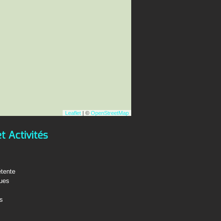
Leaflet
| ©
OpenStreetMap
et Activités
étente
ques
fs