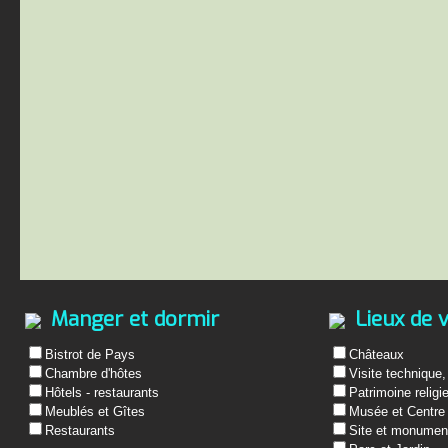
Manger et dormir
Lieux de v
Bistrot de Pays
Châteaux
Chambre d'hôtes
Visite technique,
Hôtels - restaurants
Patrimoine religi
Meublés et Gîtes
Musée et Centre 
Restaurants
Site et monument