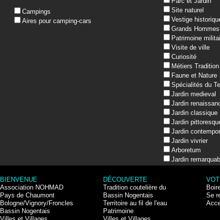
Parc et Jardin
Site naturel
Campings
Vestige historiqu
Aires pour camping-cars
Grands Hommes
Patrimoine milita
Visite de ville
Curiosité
Métiers Tradition
Faune et Nature
Spécialités du Te
Jardin medieval
Jardin renaissan
Jardin classique
Jardin pittoresqu
Jardin contempor
Jardin vivrier
Arboretum
Jardin remarquab
BIENVENUE
DÉCOUVERTE
VOT
Association NOHMAD
Tradition coutelière du
Boir
Pays de Chaumont
Bassin Nogentais
Se r
Bologne/Vignory/Froncles
Territoire au fil de l'eau
Acce
Bassin Nogentais
Patrimoine
Villes et Villages
Villes et Villages