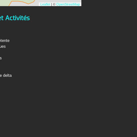
Leaflet
| ©
OpenStreetMap
et Activités
étente
ques
fs
e delta