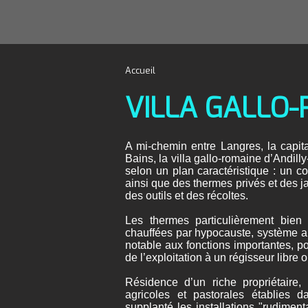
Accueil
VILLA GALLO
A mi-chemin entre Langres, la capit
Bains, la villa gallo-romaine d’Andill
selon un plan caractéristique : un 
ainsi que des thermes privés et des j
des outils et des récoltes.
Les thermes particulièrement bie
chauffées par hypocauste, système an
notable aux fonctions importantes, pouv
de l’exploitation à un régisseur libre 
Résidence d’un riche propriétaire, 
agricoles et pastorales établies 
supplanté les installations "rudimen