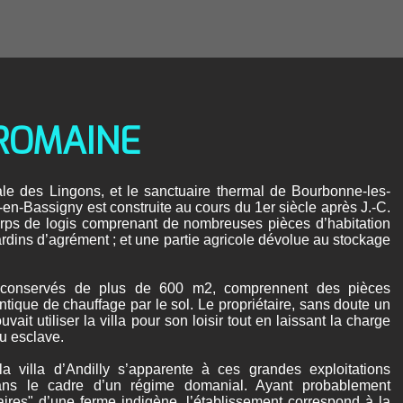
-ROMAINE
ale des Lingons, et le sanctuaire thermal de Bourbonne-les-
y-en-Bassigny est construite au cours du 1er siècle après J.-C.
corps de logis comprenant de nombreuses pièces d’habitation
ardins d’agrément ; et une partie agricole dévolue au stockage
n conservés de plus de 600 m2, comprennent des pièces
tique de chauffage par le sol. Le propriétaire, sans doute un
ait utiliser la villa pour son loisir tout en laissant la charge
ou esclave.
la villa d’Andilly s’apparente à ces grandes exploitations
dans le cadre d’un régime domanial. Ayant probablement
taires" d’une ferme indigène, l’établissement correspond à la