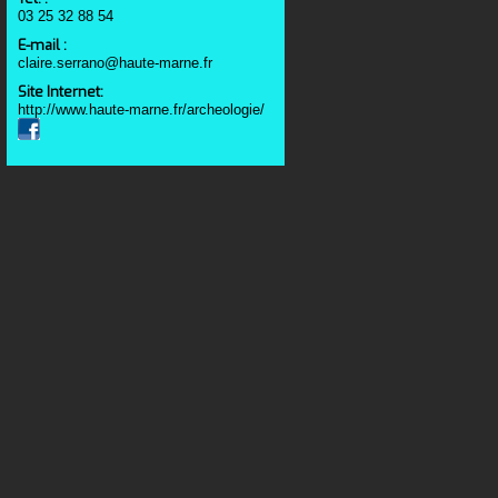
03 25 32 88 54
E-mail :
claire.serrano@haute-marne.fr
Site Internet:
http://www.haute-marne.fr/archeologie/