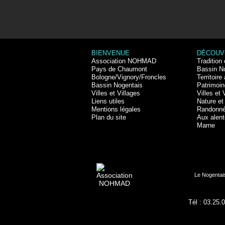
BIENVENUE
DÉCOUV
Association NOHMAD
Tradition 
Pays de Chaumont
Bassin N
Bologne/Vignory/Froncles
Territoire 
Bassin Nogentais
Patrimoin
Villes et Villages
Villes et 
Liens utiles
Nature et 
Mentions légales
Randonn
Plan du site
Aux alent
Marne
Le Nogentais
Tél : 03.25.