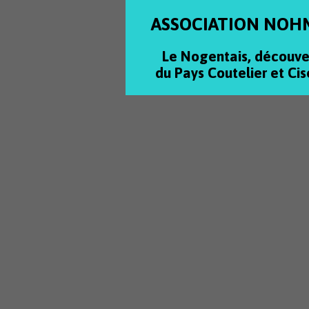
ASSOCIATION NOH
Le Nogentais, découve
du Pays Coutelier et Cis