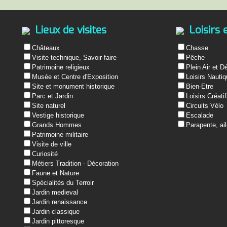
Lieux de visites
Loisirs 
Châteaux
Chasse
Visite technique, Savoir-faire
Pêche
Patrimoine religieux
Plein Air et D
Musée et Centre d'Exposition
Loisirs Nauti
Site et monument historique
Bien-Etre
Parc et Jardin
Loisirs Créati
Site naturel
Circuits Vélo
Vestige historique
Escalade
Grands Hommes
Parapente, ail
Patrimoine militaire
Visite de ville
Curiosité
Métiers Tradition - Décoration
Faune et Nature
Spécialités du Terroir
Jardin medieval
Jardin renaissance
Jardin classique
Jardin pittoresque