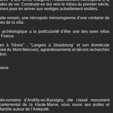
udes de vie. Construite en dur vers le milieu du premier siècle,
rises pour en arriver aux vestiges actuellement visibles.
 site romain, une nécropole mérovingienne d’une centaine de
s de la villa.
archéologique a la particularité d’être une des rares villas
a France.
s à Trèves" , "Langres à Strasbourg" et son diverticule
ied du Mont Mercure), agrandissements et décors recherchés
tion.
Marne
lo-romaine d’Andilly-en-Bassigny, site classé monument
épartemental de la Haute-Marne, vous ouvre ses portes et
amille autour de l’Antiquité.