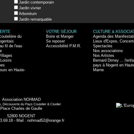
Jardin contemporain
Jardin vivrier
Arboretum
Jardin remarquable
ERTE
VOTRE SÉJOUR
CULTURE & ASSOCIA
coutelière du
Boire et Manger
Agenda des Manifestat
ogentais
Se reposer
Lieux d'Expos, Concert
au fil de l'eau
Accessibilité P.M.R.
Spectacles
e
Nos associations
Villages
Nos Artistes
Loisirs
Bernard Dimey ... l'enfa
ées
pays à Nogent en Haut
ours en Haute-
Marne
Association NOHMAD
, Découverte du Pays Coutelier & Ciselier
Place Charles de Gaulle
52800 NOGENT
03.69.18 - Mail : nohmad52@orange.fr