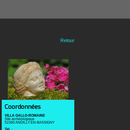
Retour
Coordonnées
VILLA GALLO-ROMAINE
Site archéologique
52360 ANDILLY-EN-BASSIGNY
Tél. :