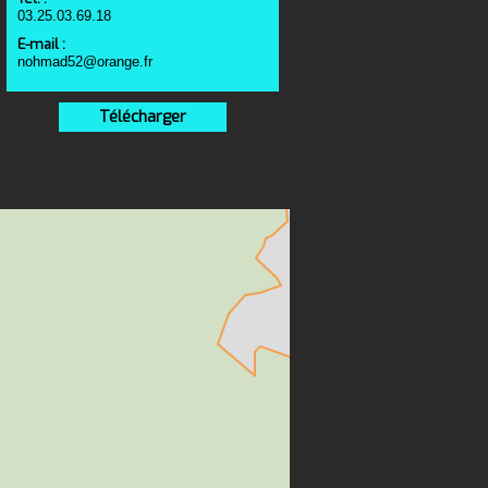
03.25.03.69.18
E-mail :
nohmad52@orange.fr
Télécharger