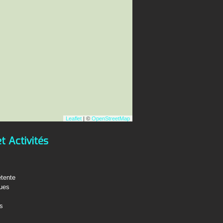
Leaflet
| ©
OpenStreetMap
et Activités
étente
ques
fs