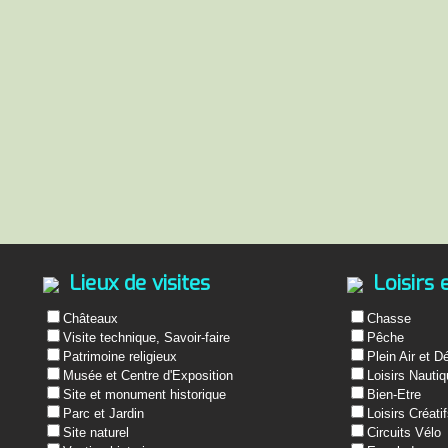
Lieux de visites
Loisirs 
Châteaux
Chasse
Visite technique, Savoir-faire
Pêche
Patrimoine religieux
Plein Air et D
Musée et Centre d'Exposition
Loisirs Nauti
Site et monument historique
Bien-Etre
Parc et Jardin
Loisirs Créati
Site naturel
Circuits Vélo