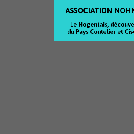
ASSOCIATION NOH
Le Nogentais, découve
du Pays Coutelier et Cis