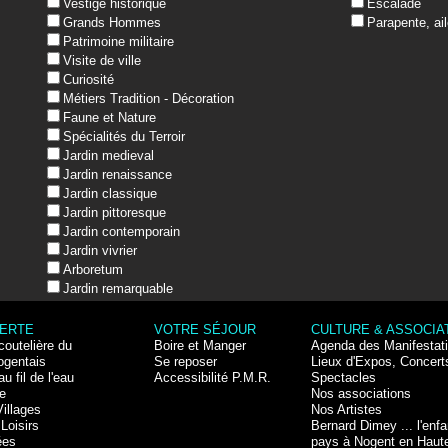
Vestige historique
Escalade
Grands Hommes
Parapente, ail
Patrimoine militaire
Visite de ville
Curiosité
Métiers Tradition - Décoration
Faune et Nature
Spécialités du Terroir
Jardin medieval
Jardin renaissance
Jardin classique
Jardin pittoresque
Jardin contemporain
Jardin vivrier
Arboretum
Jardin remarquable
ERTE
VOTRE SÉJOUR
CULTURE & ASSOCIA
coutelière du
Boire et Manger
Agenda des Manifestat
ogentais
Se reposer
Lieux d'Expos, Concert
au fil de l'eau
Accessibilité P.M.R.
Spectacles
e
Nos associations
Villages
Nos Artistes
Loisirs
Bernard Dimey ... l'enfa
ées
pays à Nogent en Haut